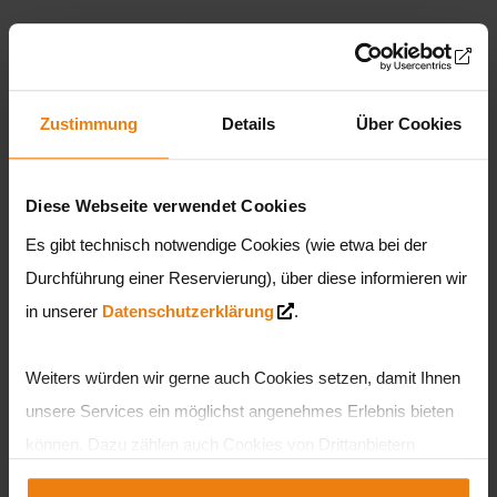
› Geschäftsbedingungen
› Verpackungs- & Versandkosten
Zustimmung
Details
Über Cookies
› Kontakt & Impressum
Diese Webseite verwendet Cookies
› Datenschutzerklärung
Es gibt technisch notwendige Cookies (wie etwa bei der
› Barrierefreiheitserklärung
Durchführung einer Reservierung), über diese informieren wir
in unserer
Datenschutzerklärung
.
› Partnerbetriebe
Weiters würden wir gerne auch Cookies setzen, damit Ihnen
MEIN KONTO
unsere Services ein möglichst angenehmes Erlebnis bieten
können. Dazu zählen auch Cookies von Drittanbietern
› Mein Benutzerkonto
teilweise aus den USA. Sie können entweder alle Cookies