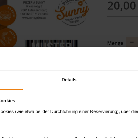
20,00
Me
Menge
ver
In de
Details
Preis inkl. 0 % M
Cookies
ookies (wie etwa bei der Durchführung einer Reservierung), über dies
Einlösbar in 
Bitte beachten