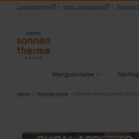
Sonnentherme
|
Hotel Sonnenpark
|
Thermen C
Direkt
zum
Inhalt
Wertgutscheine
Nächtig
Home
Pizzeria Sunny
Pizzeria Wertgutschein 20 Eur
Zum
Ende