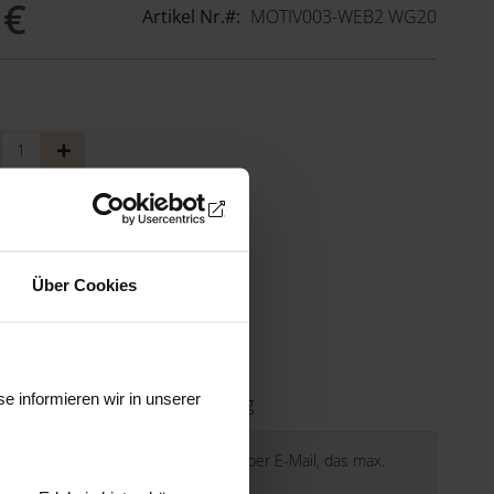
 €
Artikel Nr.
MOTIV003-WEB2 WG20
nge
Menge
ringern
erhöhen
n Warenkorb
Über Cookies
wst., zzgl.
Versandkosten
e informieren wir in unserer
der Pizzeria Sunny Lutzmannsburg
 Sie bei Zustellung der Gutscheine per E-Mail, das max.