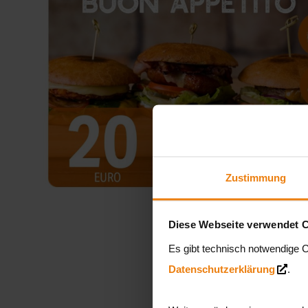
der
Bildergalerie
springen
Zustimmung
Zum
Diese Webseite verwendet 
Anfang
Es gibt technisch notwendige C
der
Datenschutzerklärung
.
Bildergalerie
springen