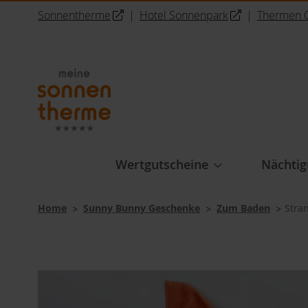
Sonnentherme
|
Hotel Sonnenpark
|
Thermen C
Direkt
zum
Inhalt
Wertgutscheine
Nächtig
Home
Sunny Bunny Geschenke
Zum Baden
Stra
Zum
Ende