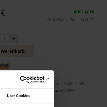
 €
AUF LAGER
Artikel Nr.
Strandtuch30J
nge
Menge
ringern
erhöhen
n Warenkorb
trandtuch mit 30 Jahre Sonnentherme Motiv. Größe:
lourpolyester 40%, Frottee-Baumwolle 60%)
Über Cookies