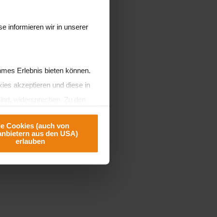
e informieren wir in unserer
hmes Erlebnis bieten können.
ies akzeptieren und diese in
sind, widersprechen. Zu den
u ist, dass es in den USA kein
le Cookies (auch von
ekte Dienstleistung bieten
tanbietern aus den USA)
erlauben
tung Ihrer Daten, Ihre Rechte