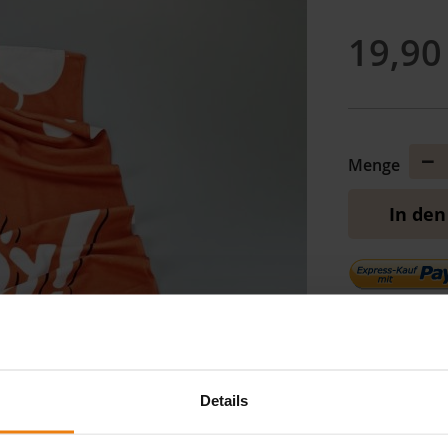
19,90
Me
Menge
ver
In de
Flauschiges S
70x140 cm (Ve
Details