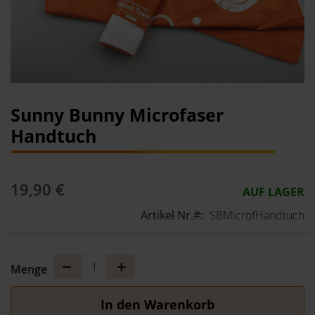
Zum
Sunny Bunny Microfaser
Anfang
Handtuch
der
Bildergalerie
springen
19,90 €
AUF LAGER
Artikel Nr.
SBMicrofHandtuch
Menge
Menge
Menge
verringern
erhöhen
In den Warenkorb