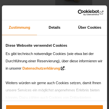
Wertgutschein 10
Sunny Bunny
Euro
Maskottchen groß
Zustimmung
Details
Über Cookies
10,00 €
28,50 €
Diese Webseite verwendet Cookies
Es gibt technisch notwendige Cookies (wie etwa bei der
Durchführung einer Reservierung), über diese informieren wir
in unserer
Datenschutzerklärung
.
Weiters würden wir gerne auch Cookies setzen, damit Ihnen
unsere Services ein möglichst angenehmes Erlebnis bieten
Sunny Bunny &
Pinky Bunny
Pinky Bunny
Maskottchen groß
können. Dazu zählen auch Cookies von Drittanbietern
Haube
28,50 €
teilweise aus den USA. Sie können entweder alle Cookies