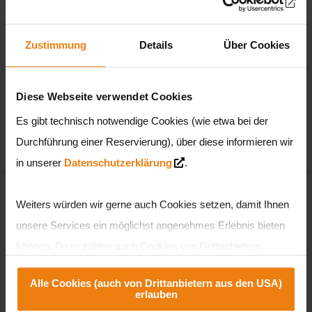
Zustimmung
Details
Über Cookies
Süßes Lentikular-Lesezeichen mit zauberhaftem
Wackeleffekt: Beim Auf- und Abbewegen zeigt das
Diese Webseite verwendet Cookies
Lesezeichen abwechselnd Sunny Bunny Motive und Pinky
Es gibt technisch notwendige Cookies (wie etwa bei der
Bunny Motive – ein fröhlicher Hingucker, der jedes Buch
Durchführung einer Reservierung), über diese informieren wir
zu etwas Besonderem macht. Größe 18x6 cm
in unserer
Datenschutzerklärung
.
Weiters würden wir gerne auch Cookies setzen, damit Ihnen
unsere Services ein möglichst angenehmes Erlebnis bieten
LINKS
können. Dazu zählen auch Cookies von Drittanbietern
teilweise aus den USA. Sie können entweder alle Cookies
› Geschäftsbedingungen
Alle Cookies (auch von Drittanbietern aus den USA)
akzeptieren und diese in der Zukunft jederzeit widerrufen oder
erlauben
der Verwendung von Cookies, die nicht technisch erforderlich
› Verpackungs- & Versandkosten