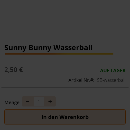
Zum
Sunny Bunny Wasserball
Anfang
der
Bildergalerie
2,50 €
AUF LAGER
springen
Artikel Nr.
SB-wasserball
Menge
Menge
Menge
verringern
erhöhen
In den Warenkorb