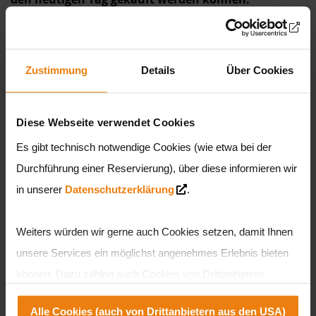
>
FAQ - Häufig gestellte Fragen
Zustimmung
Details
Über Cookies
2026 Jun
«
»
Mo
Di
Mi
Do
Fr
Sa
So
Diese Webseite verwendet Cookies
Es gibt technisch notwendige Cookies (wie etwa bei der
1
2
3
4
5
6
7
Durchführung einer Reservierung), über diese informieren wir
in unserer
Datenschutzerklärung
.
8
9
10
11
12
13
14
Weiters würden wir gerne auch Cookies setzen, damit Ihnen
unsere Services ein möglichst angenehmes Erlebnis bieten
15
16
17
18
19
20
21
können. Dazu zählen auch Cookies von Drittanbietern
teilweise aus den USA. Sie können entweder alle Cookies
Alle Cookies (auch von Drittanbietern aus den USA)