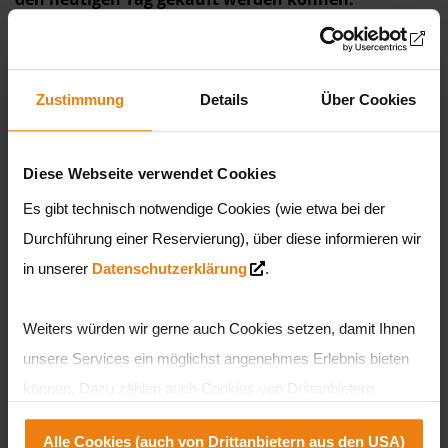
>
FAQ - Häufig gestellte Fragen
Zustimmung
Details
Über Cookies
2026 Jun
«
»
Mo
Di
Mi
Do
Fr
Sa
So
Diese Webseite verwendet Cookies
Es gibt technisch notwendige Cookies (wie etwa bei der
1
2
3
4
5
6
7
Durchführung einer Reservierung), über diese informieren wir
in unserer
Datenschutzerklärung
.
8
9
10
11
12
13
14
Weiters würden wir gerne auch Cookies setzen, damit Ihnen
unsere Services ein möglichst angenehmes Erlebnis bieten
15
16
17
18
19
20
21
können. Dazu zählen auch Cookies von Drittanbietern
teilweise aus den USA. Sie können entweder alle Cookies
Alle Cookies (auch von Drittanbietern aus den USA)