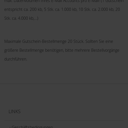
max. Datenvolumen Ihres E-Mail Accounts pro E-Mail!
(1 Gutschein
wir dabei mit Ihren Daten umgehen sollen.
entspricht ca. 200 kb, 5 Stk. ca. 1.000 kb, 10 Stk. ca. 2.000 kb, 20
Stk. ca. 4.000 kb,…)
Sollten Sie Fragen haben, dann ist unsere
Datenschutzerklärung ein guter Ort, um über die Verarbeitung
Ihrer Daten, Ihre Rechte und unsere Pflichten nachzulesen.
Maximale Gutschein-Bestellmenge 20 Stück. Sollten Sie eine
größere Bestellmenge benötigen, bitte mehrere Bestellvorgänge
durchführen.
LINKS
› Geschäftsbedingungen