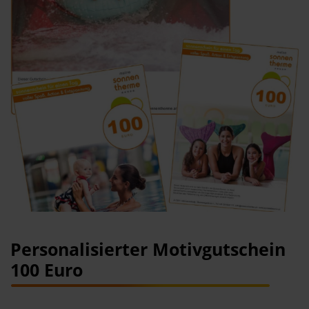
Zum
Personalisierter Motivgutschein
Anfang
100 Euro
der
Bildergalerie