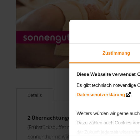
Zustimmung
Diese Webseite verwendet 
Zum
Anfang
Es gibt technisch notwendige C
der
Datenschutzerklärung
.
Details
Bildergalerie
springen
Weiters würden wir gerne auch
2 Übernachtungen für 1 Erwachsenen
im Hote
Dazu zählen auch Cookies von D
(Frühstücksbuffet mit Vitaminbar, Mittagsbuffet, N
der Zukunft jederzeit widerruf
Sonnentherme während des Aufenthaltes (inkl. Fun