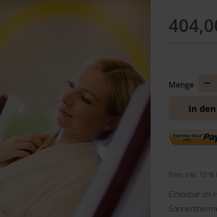
404,0
Me
Menge
ver
In de
Preis inkl. 10 %
Einlösbar im 
Sonnentherme