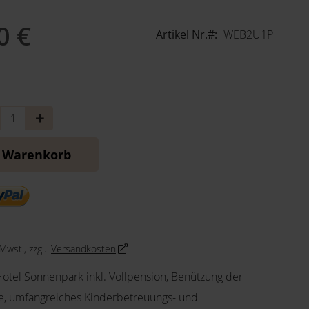
0 €
Artikel Nr.
WEB2U1P
nge
Menge
ringern
erhöhen
n Warenkorb
 Mwst., zzgl.
Versandkosten
Hotel Sonnenpark inkl. Vollpension, Benützung der
, umfangreiches Kinderbetreuungs- und