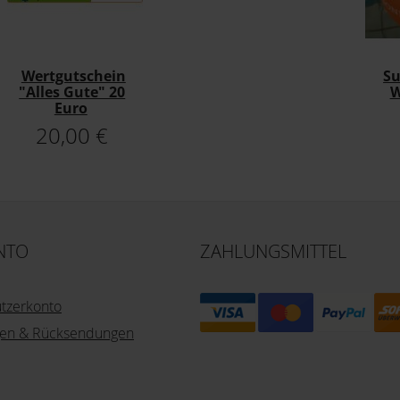
Wertgutschein
S
"Alles Gute" 20
W
Euro
20,00 €
NTO
ZAHLUNGSMITTEL
utzerkonto
ngen & Rücksendungen