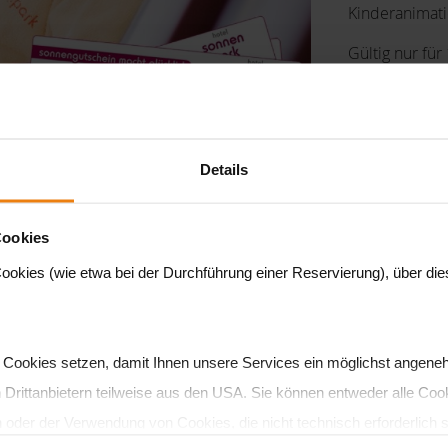
Kinderanimat
Gültig nur für
Details
Cookies
ookies (wie etwa bei der Durchführung einer Reservierung), über dies
 Cookies setzen, damit Ihnen unsere Services ein möglichst angene
l****S Sonnenpark – das Familien-Verwöhnhotel der Sonnenther
rittanbietern teilweise aus den USA. Sie können entweder alle Cook
achmittagsjause, Abendbuffet, eigenes Baby- u. Kinderbuffet), G
en oder der Verwendung von Cookies, die nicht technisch erforderlich 
 World, Speed World, Baby World, Sauna World u. Sunny Bunny's