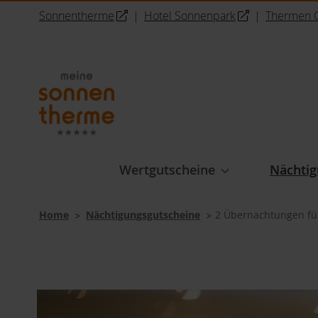
Sonnentherme
|
Hotel Sonnenpark
|
Thermen C
Direkt
zum
Inhalt
Wertgutscheine
Nächtig
Home
Nächtigungsgutscheine
2 Übernachtungen fü
Zum
Ende