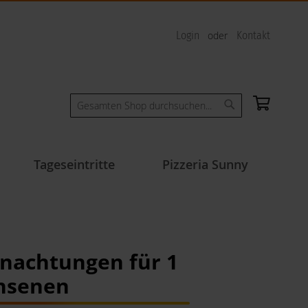
Login
Kontakt
Mein W
Suche
Suche
Tageseintritte
Pizzeria Sunny
nachtungen für 1
hsenen