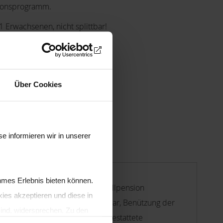
ionsprogramm.
 1 Erwachsenen, nicht splittbar!
Über Cookies
e informieren wir in unserer
hmes Erlebnis bieten können.
me, Basis DZ, ZiTyp A, inkl. Vollpension
ies akzeptieren und diese in
anztägig Softdrinks von der Saftbar, Benützung der
sind, widersprechen. Zu den
 Waterworld). Funktionell ausgestattete